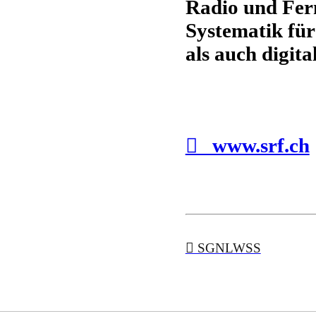
Radio und Fern
Systematik fü
als auch digital
︎︎︎ www.srf.ch
︎︎︎ SGNLWSS