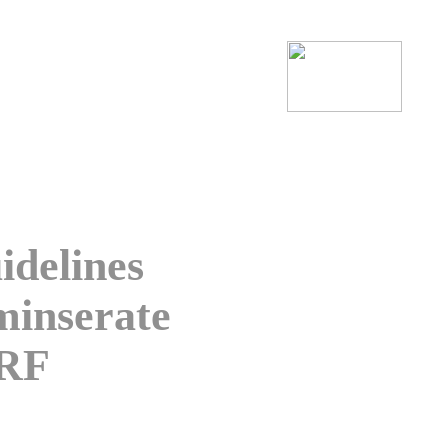
delines
inserate
SRF