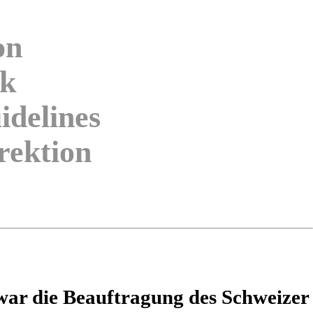
on
ik
delines
rektion
war die Beauftragung des Schweizer